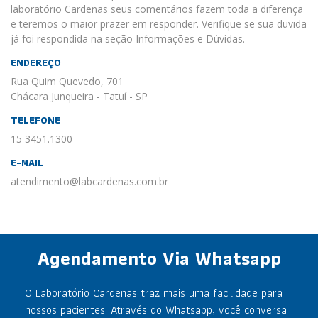
laboratório Cardenas seus comentários fazem toda a diferença
e teremos o maior prazer em responder. Verifique se sua duvida
já foi respondida na seção Informações e Dúvidas.
ENDEREÇO
Rua Quim Quevedo, 701
Chácara Junqueira - Tatuí - SP
TELEFONE
15 3451.1300
E-MAIL
atendimento@labcardenas.com.br
Agendamento Via Whatsapp
O Laboratório Cardenas traz mais uma facilidade para
nossos pacientes. Através do Whatsapp, você conversa